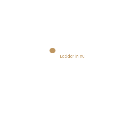
AI
Digital marknadsföring
Facebook
Flickr
Laddar in nu
Innehållsmarknadsföring
Koncept
Senaste
Sociala medier
Sökmotoroptimering
Strategier