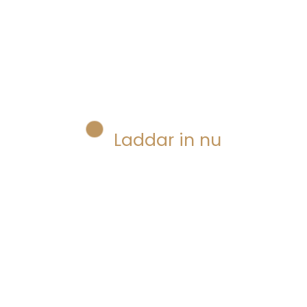
Senaste
Sociala medier
Sökmotoroptimering
Strategier
Laddar in nu
Tjänster
Wikipedia
Wordpress
X
Youtube
Digital marknadsföring