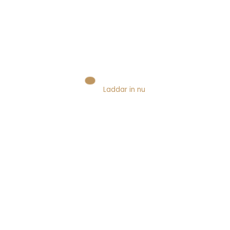
AI
Digital marknadsföring
Facebook
Flickr
Laddar in nu
Innehållsmarknadsföring
Koncept
Senaste
Sociala medier
Sökmotoroptimering
Strategier